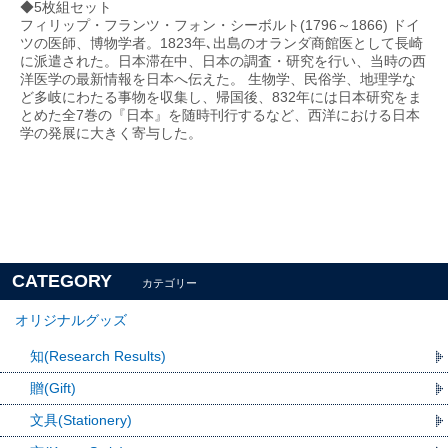
◆5枚組セット
フィリップ・フランツ・フォン・シーボルト(1796～1866) ドイ
ツの医師、博物学者。1823年､出島のオランダ商館医として長崎
に派遣された。日本滞在中、日本の調査・研究を行い、当時の西
洋医学の最新情報を日本へ伝えた。 生物学、民俗学、地理学な
ど多岐にわたる事物を収集し、帰国後、832年には日本研究をま
とめた全7巻の『日本』を随時刊行するなど、西洋における日本
学の発展に大きく寄与した。
CATEGORY
カテゴリー
オリジナルグッズ
知(Research Results)
贈(Gift)
文具(Stationery)