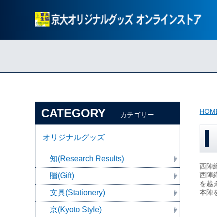
CATEGORY
HOM
カテゴリー
オリジナルグッズ
知(Research Results)
西陣
西陣
贈(Gift)
を越
文具(Stationery)
本陣
京(Kyoto Style)