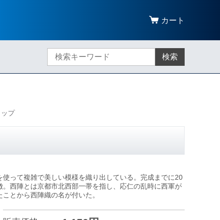
カート
検索
ラップ
を使って複雑で美しい模様を織り出している。完成までに20
徴。西陣とは京都市北西部一帯を指し、応仁の乱時に西軍が
たことから西陣織の名が付いた。