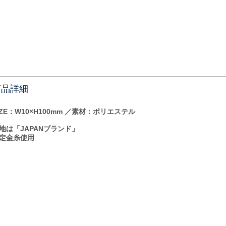
商品詳細
IZE：W10×H100mm ／素材：ポリエステル
地は「JAPANブランド」
定金糸使用