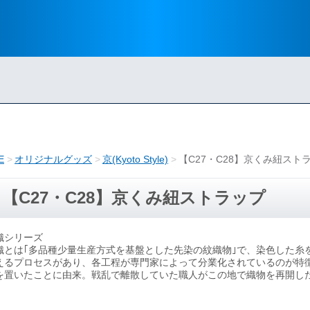
E
オリジナルグッズ
京(Kyoto Style)
【C27・C28】京くみ紐スト
【C27・C28】京くみ紐ストラップ
織シリーズ
織とは｢多品種少量生産方式を基盤とした先染の紋織物｣で、染色した糸
えるプロセスがあり、各工程が専門家によって分業化されているのが特
を置いたことに由来。戦乱で離散していた職人がこの地で織物を再開し