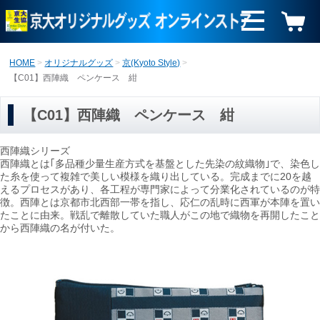
HOME
オリジナルグッズ
京(Kyoto Style)
【C01】西陣織 ペンケース 紺
【C01】西陣織 ペンケース 紺
西陣織シリーズ
西陣織とは｢多品種少量生産方式を基盤とした先染の紋織物｣で、染色し
た糸を使って複雑で美しい模様を織り出している。完成までに20を越
えるプロセスがあり、各工程が専門家によって分業化されているのが特
徴。西陣とは京都市北西部一帯を指し、応仁の乱時に西軍が本陣を置い
たことに由来。戦乱で離散していた職人がこの地で織物を再開したこと
から西陣織の名が付いた。