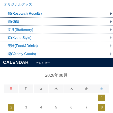
オリジナルグッズ
知(Research Results)
贈(Gift)
文具(Stationery)
京(Kyoto Style)
美味(Food&Drinks)
楽(Variety Goods)
CALENDAR
カレンダー
2026年08月
日
月
火
水
木
金
土
1
2
3
4
5
6
7
8