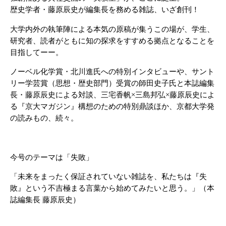
歴史学者・藤原辰史が編集長を務める雑誌、いざ創刊！
大学内外の執筆陣による本気の原稿が集うこの場が、学生、
研究者、読者がともに知の探求をすすめる拠点となることを
目指してーー。
ノーベル化学賞・北川進氏への特別インタビューや、サント
リー学芸賞（思想・歴史部門）受賞の師田史子氏と本誌編集
長・藤原辰史による対談、三宅香帆×三島邦弘×藤原辰史によ
る『京大マガジン』構想のための特別鼎談ほか、京都大学発
の読みもの、続々。
今号のテーマは「失敗」
「未来をまったく保証されていない雑誌を、私たちは『失
敗』という不吉極まる言葉から始めてみたいと思う。」（本
誌編集長 藤原辰史）