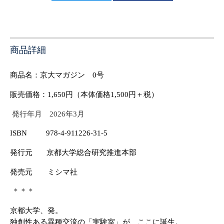
商品詳細
商品名：京大マガジン
0
号
販売価格：
1,650
円（本体価格
1,500
円＋税）
発行年月
2026
年
3
月
ISBN
978-4-911226-31-5
発行元
京都大学総合研究推進本部
発売元 ミシマ社
＊＊＊
京都大学、発。
独創性ある異種交流の「実験室」が、ここに誕生。